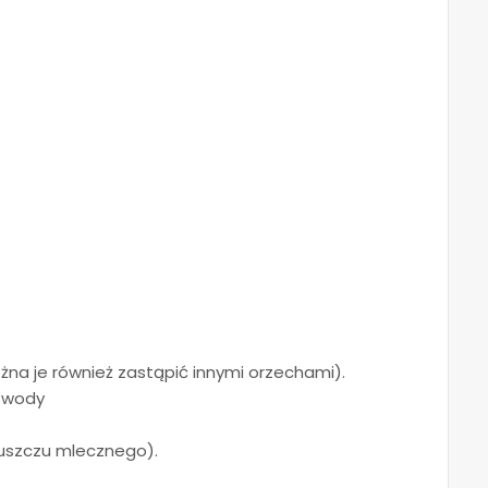
żna je również zastąpić innymi orzechami).
j wody
łuszczu mlecznego).