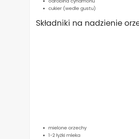
odrobina cynamonu
cukier (wedle gustu)
Składniki na nadzienie or
mielone orzechy
1-2 łyżki mleka