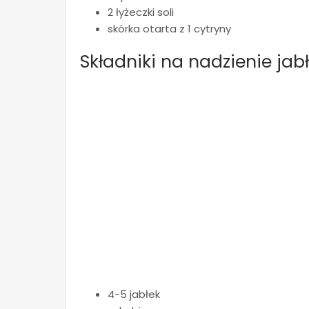
2 łyżeczki soli
skórka otarta z 1 cytryny
Składniki na nadzienie jab
4-5 jabłek