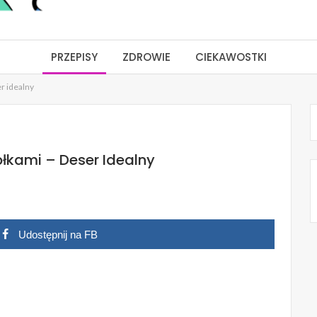
PRZEPISY
ZDROWIE
CIEKAWOSTKI
er idealny
błkami – Deser Idealny
Udostępnij na FB