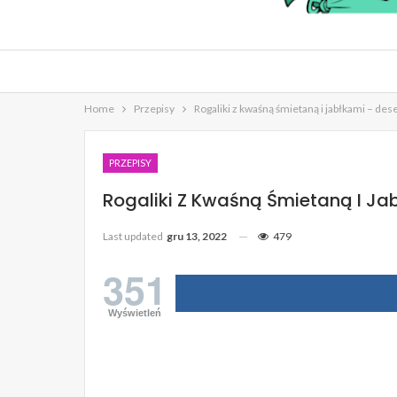
Home
Przepisy
Rogaliki z kwaśną śmietaną i jabłkami – des
PRZEPISY
Rogaliki Z Kwaśną Śmietaną I Ja
Last updated
gru 13, 2022
479
351
Wyświetleń