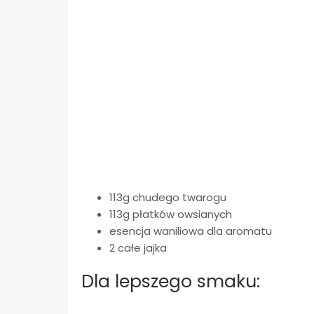
113g chudego twarogu
113g płatków owsianych
esencja waniliowa dla aromatu
2 całe jajka
Dla lepszego smaku: